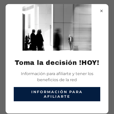
CREAR CUENTA
Al crear una cuenta, puedes recibir boletines
informativos o promociones.
Toma la decisión !HOY!
Información para afiliarte y tener los
beneficios de la red
INFORMACIÓN PARA
AFILIARTE